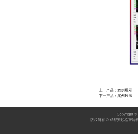
上一产品
：
案例展示
下一产品
：
案例展示
Copyright © 
版权所有 © 成都安锐格智能科