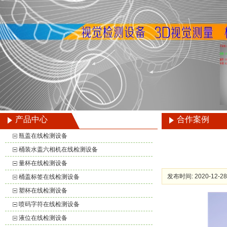
产品中心
合作案例
瓶盖在线检测设备
桶装水盖六相机在线检测设备
量杯在线检测设备
发布时间: 2020-12-28
桶盖标签在线检测设备
塑杯在线检测设备
喷码字符在线检测设备
液位在线检测设备