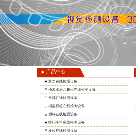
产品中心
瓶盖在线检测设备
桶装水盖六相机在线检测设备
量杯在线检测设备
桶盖标签在线检测设备
塑杯在线检测设备
喷码字符在线检测设备
液位在线检测设备