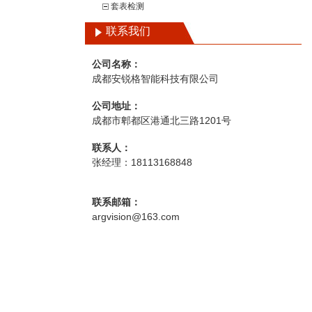
套表检测
联系我们
公司名称：
成都安锐格智能科技有限公司
公司地址：
成都市郫都区港通北三路1201号
联系人：
张经理：18113168848
联系邮箱：
argvision@163.com