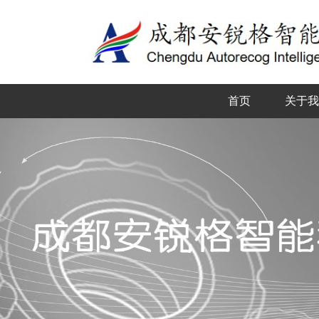
首页
关于我