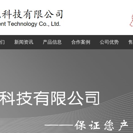
们
新闻资讯
产品信息
合作案例
公司优势
售